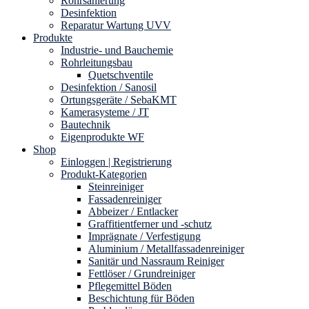
Rohrsanierung
Desinfektion
Reparatur Wartung UVV
Produkte
Industrie- und Bauchemie
Rohrleitungsbau
Quetschventile
Desinfektion / Sanosil
Ortungsgeräte / SebaKMT
Kamerasysteme / JT
Bautechnik
Eigenprodukte WF
Shop
Einloggen | Registrierung
Produkt-Kategorien
Steinreiniger
Fassadenreiniger
Abbeizer / Entlacker
Graffitientferner und -schutz
Imprägnate / Verfestigung
Aluminium / Metallfassadenreiniger
Sanitär und Nassraum Reiniger
Fettlöser / Grundreiniger
Pflegemittel Böden
Beschichtung für Böden