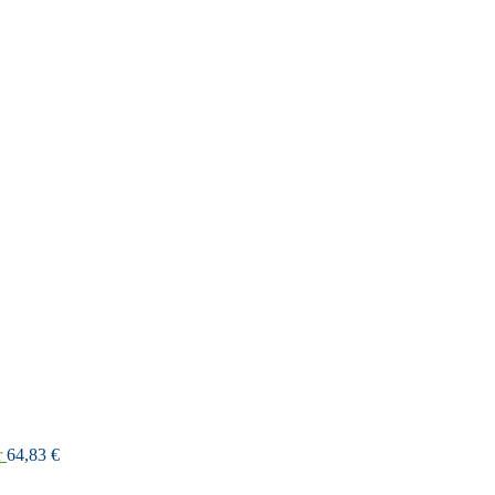
r
64,83
€