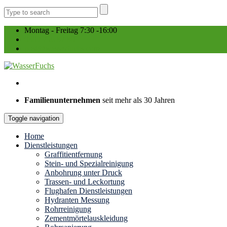
Montag - Freitag 7:30 -16:00
030 / 756 87 80
post@wasserfuchs.com
Familienunternehmen
seit mehr als 30 Jahren
Toggle navigation
Home
Dienstleistungen
Graffitientfernung
Stein- und Spezialreinigung
Anbohrung unter Druck
Trassen- und Leckortung
Flughafen Dienstleistungen
Hydranten Messung
Rohrreinigung
Zementmörtelauskleidung