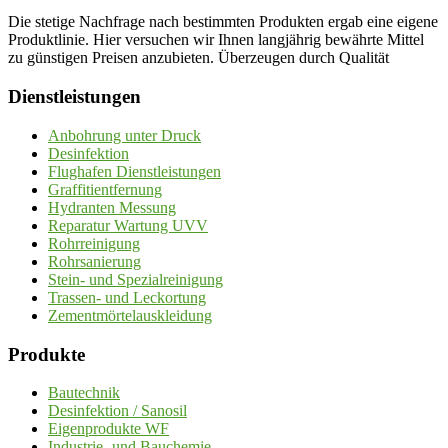
Die stetige Nachfrage nach bestimmten Produkten ergab eine eigene
Produktlinie. Hier versuchen wir Ihnen langjährig bewährte Mittel
zu günstigen Preisen anzubieten. Überzeugen durch Qualität
Dienstleistungen
Anbohrung unter Druck
Desinfektion
Flughafen Dienstleistungen
Graffitientfernung
Hydranten Messung
Reparatur Wartung UVV
Rohrreinigung
Rohrsanierung
Stein- und Spezialreinigung
Trassen- und Leckortung
Zementmörtelauskleidung
Produkte
Bautechnik
Desinfektion / Sanosil
Eigenprodukte WF
Industrie- und Bauchemie